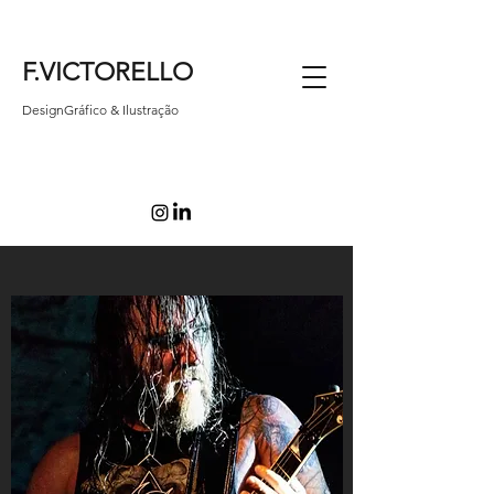
F.VICTORELLO
DesignGráfico & Ilustração