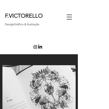
F.VICTORELLO
DesignGráfico & Ilustração