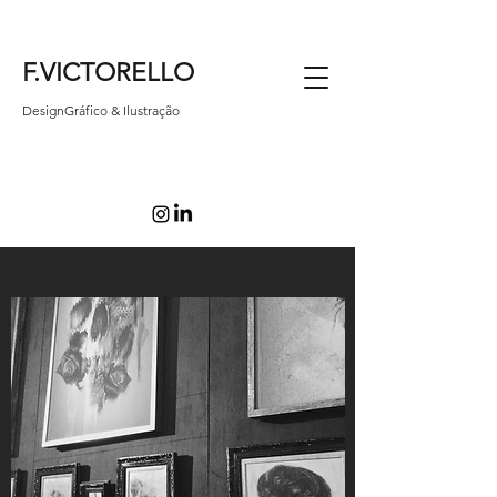
F.VICTORELLO
DesignGráfico & Ilustração