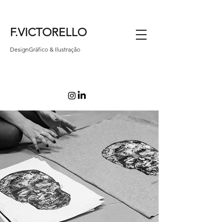
F.VICTORELLO
DesignGráfico & Ilustração