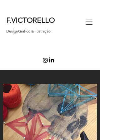
F.VICTORELLO
DesignGráfico & Ilustração